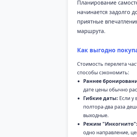
Планирование самосто
начинается задолго д
приятные впечатления
маршрута.
Как выгодно покуп
Стоимость перелета час
способы сэкономить:
Раннее бронировани
дате цены обычно рас
Гибкие даты:
Если у 
полтора-два раза деш
выходные.
Режим "Инкогнито"
одно направление, це